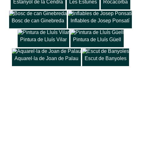
Estanyol de la Cendra
Les Estunes
Rocacorba
Bosc de can Ginebreda
Inflables de Josep Ponsatí
Pintura de Lluís Vilar
Pintura de Lluís Güell
Aquarel·la de Joan de Palau
Escut de Banyoles
web map
email
blog
Taxis Banyoles
local time
22
:
45
:
54