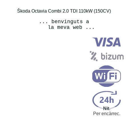
Škoda Octavia Combi 2.0 TDI 110kW (150CV)
... benvinguts a
la meva web ...
Nit
.
Per encàrrec.