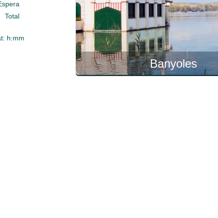
Espera
Total
t:
h:mm
Banyoles