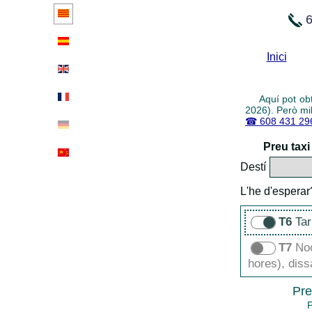
6
Inici
Aquí pot obt
2026). Però mi
☎ 608 431 2
Preu taxi
Destí
L'he d'esperar
T6
Tar
T7
Noc
hores), dissa
Pre