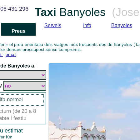
08 431 296
Taxi
Banyoles
(Jose
Serveis
Info
Banyoles
Preus
enir el preu orientatiu dels viatges més frecuents des de Banyoles (Ta
llor demani pressupost sense compromis.
96
-
email
de Banyoles a:
?
ifa normal
turn (de 20 a 8
bte i festiu
u estimat
Per Km