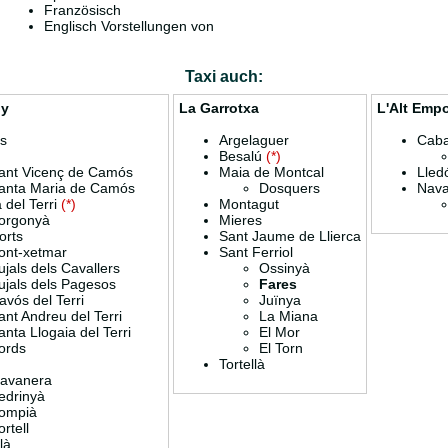
Französisch
Englisch Vorstellungen von
Taxi auch:
ny
La Garrotxa
L'Alt Emp
s
Argelaguer
Caba
Besalú
(*)
ant Vicenç de Camós
Maia de Montcal
Lled
anta Maria de Camós
Dosquers
Nava
 del Terri
(*)
Montagut
orgonyà
Mieres
orts
Sant Jaume de Llierca
ont-xetmar
Sant Ferriol
ujals dels Cavallers
Ossinyà
ujals dels Pagesos
Fares
avós del Terri
Juïnya
ant Andreu del Terri
La Miana
anta Llogaia del Terri
El Mor
ords
El Torn
Tortellà
lavanera
edrinyà
ompià
ortell
là