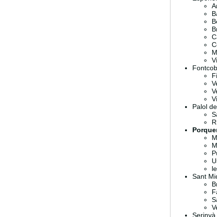
A
Ba
B
B
C
C
M
Vi
Fontcob
F
V
V
V
Palol de
S
R
Porque
M
M
P
U
l
Sant Mi
Br
F
S
V
Seriny