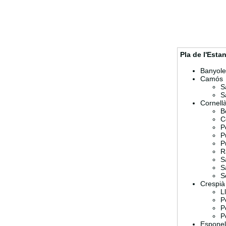
Pla de l'Esta
Banyole
Camós
S
S
Cornellà
B
C
P
P
P
R
S
S
S
Crespià
L
P
P
P
Esponel