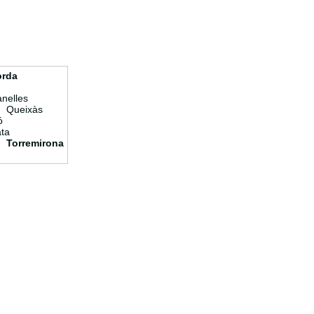
orda
nelles
Queixàs
ó
ta
Torremirona