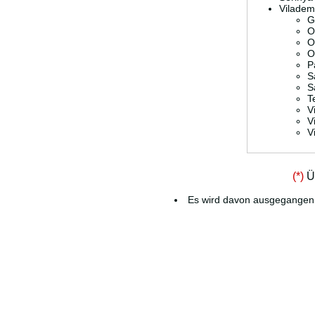
Viladem
G
O
O
O
P
S
S
T
V
V
V
(*)
Üb
Es wird davon ausgegangen, 