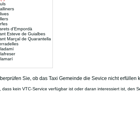
uls
alliners
lives
llers
rfes
arets d'Empordà
ant Esteve de Guialbes
ant Marçal de Quarantella
erradelles
iladamí
ilafreser
ilamarí
erprüfen Sie, ob das Taxi Gemeinde die Sevice nicht erfüllen 
dass kein VTC-Service verfügbar ist oder daran interessiert ist, den 