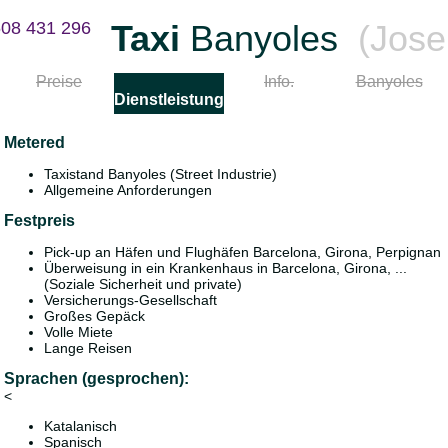
08 431 296
Taxi
Banyoles
(Jose
Preise
Info.
Banyoles
Dienstleistungen
Metered
Català (Catalan)
Català (Catalan)
Català (Catalan)
Español (Spanish)
Español (Spanish)
Español (Spanis
Taxistand Banyoles (Street Industrie)
Allgemeine Anforderungen
English (English)
Française (French)
Festpreis
中文 (Chinese)
Pick-up an Häfen und Flughäfen Barcelona, Girona, Perpignan
Überweisung in ein Krankenhaus in Barcelona, Girona, ...
(Soziale Sicherheit und private)
Versicherungs-Gesellschaft
Großes Gepäck
Volle Miete
Lange Reisen
Sprachen (gesprochen):
<
Katalanisch
Spanisch