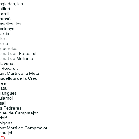
nglades, les
tllori
orrell
runsó
aselles, les
ertenys
artís
lert
erta
igueroles
eïnat den Faras, el
eïnat de Melianta
ilavenut
 Revardit
ant Martí de la Mota
iudellots de la Creu
res
ata
iànigues
ujarnol
sall
es Pedreres
quel de Campmajor
iolf
algons
ant Martí de Campmajor
entajol
à
(*)